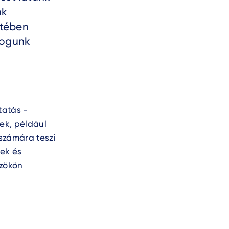
nk
etében
fogunk
tatás -
ek, például
 számára teszi
nek és
özökön