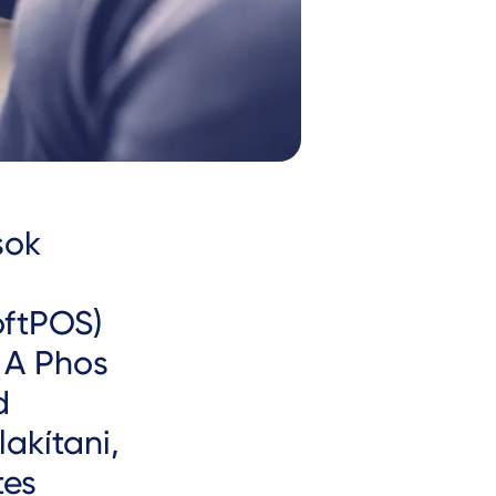
sok
oftPOS)
 A Phos
d
lakítani,
tes