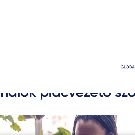
GLOBA
genico felvásárolja 
nálok piacvezető szo