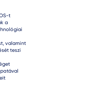
POS-t
ak a
chnológiai
t, valamint
ését teszi
séget
apatával
eit