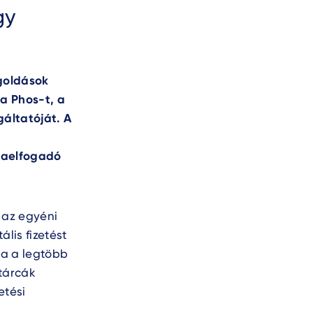
gy
egoldások
 a Phos-t, a
gáltatóját. A
tyaelfogadó
s az egyéni
lis fizetést
ja a legtöbb
ztárcák
etési