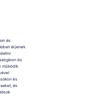
ban és
többet érjenek
edelmi
országban és
öz működik
sével
ásokon és
éseket, és
ozások