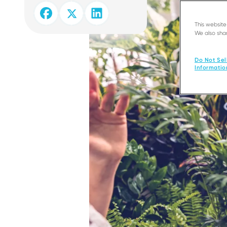
This websit
We also shar
Do Not Sel
Informatio