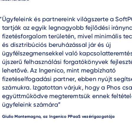
Text
Ügyfeleink és partnereink világszerte a Soft
tartják az egyik legnagyobb fejlődési irányn
fizetésforgalom területén, mivel minimális te
és disztribúciós beruházással jár és új
ügyfélszegmensekkel való kapcsolatteremtés
újszerű felhasználási forgatókönyvek fejleszt
lehetővé. Az Ingenico, mint megbízható
fizetéselfogadási partner, ebben nyújt segít
számukra. Izgatottan várjuk, hogy a Phos cs
együttműködve megteremtsük ennek feltétel
ügyfeleink számára
Author
Giulio Montemagno, az Ingenico PPaaS vezérigazgatója