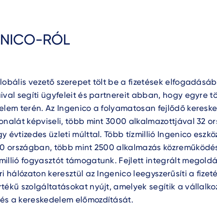
ENICO-RÓL
lobális vezető szerepet tölt be a fizetések elfogadásá
ival segíti ügyfeleit és partnereit abban, hogy egyre 
elem terén. Az Ingenico a folyamatosan fejlődő keresk
onalát képviseli, több mint 3000 alkalmazottjával 32 
y évtizedes üzleti múlttal. Több tízmillió Ingenico eszk
120 országban, több mint 2500 alkalmazás közreműködé
illió fogyasztót támogatunk. Fejlett integrált megold
ri hálózaton keresztül az Ingenico leegyszerűsíti a fizet
tékű szolgáltatásokat nyújt, amelyek segítik a vállalk
és a kereskedelem előmozdítását.