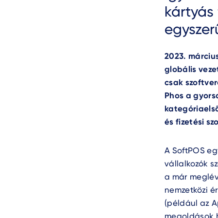
kártyás
egyszer
2023.
márciu
globális veze
csak szoftver
Phos a gyorsa
kategóriaels
és fizetési s
A SoftPOS egy
vállalkozók s
a már meglév
nemzetközi ér
(például az A
megoldások h