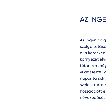
AZ ING
Az Ingenico g
szolgáltatása
el a keresked
környezet élv
több mint nég
világszerte 
naponta sok m
széles partne
hozzáadott ér
növekedését 