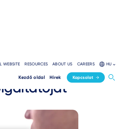
L WEBSITE
RESOURCES
ABOUT US
CAREERS
HU
Phos-t, a SoftPOS
Kezdő oldal
Hírek
Kapcsolat
lgáltatóját