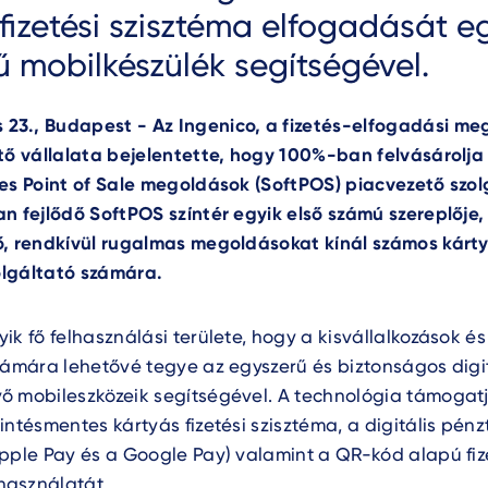
 fizetési szisztéma elfogadását e
ű mobilkészülék segítségével.
s
23
., Budapest - Az Ingenico, a fizetés-elfogadási m
tő vállalata bejelentette, hogy 100%-ban felvásárolja
es Point of Sale megoldások (SoftPOS) piacvezető szol
n fejlődő SoftPOS színtér egyik első számú szereplője,
ő, rendkívül rugalmas megoldásokat kínál számos kár
zolgáltató számára.
ik fő felhasználási területe, hogy a kisvállalkozások é
zámára lehetővé tegye az egyszerű és biztonságos digitá
ő mobileszközeik segítségével. A technológia támogat
intésmentes kártyás fizetési szisztéma, a digitális pén
pple Pay és a Google Pay) valamint a QR-kód alapú fiz
asználatát.