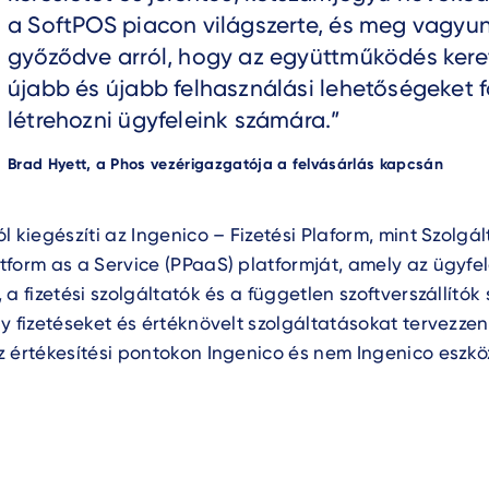
a SoftPOS piacon világszerte, és meg vagyu
győződve arról, hogy az együttműködés ker
újabb és újabb felhasználási lehetőségeket 
létrehozni ügyfeleink számára.
Author
Brad Hyett, a Phos vezérigazgatója a felvásárlás kapcsán
l kiegészíti az Ingenico – Fizetési Plaform, mint Szolgál
form as a Service (PPaaS) platformját, amely az ügyfel
 a fizetési szolgáltatók és a független szoftverszállítók
y fizetéseket és értéknövelt szolgáltatásokat tervezze
z értékesítési pontokon Ingenico és nem Ingenico eszk