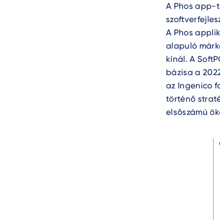
Text
A Phos app-t
szoftverfejle
A Phos applik
alapuló márka
kínál. A Soft
bázisa a 2022
az Ingenico f
történő strat
elsőszámú ök