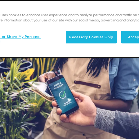
e uses cookies to enhance user experience and to analyze performance and traffic on 
e information about your use of our site with our social media, advertising and analytic
l or Share My Personal
Necessary Cookies Only
Accep
n