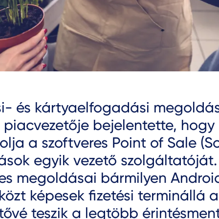
ési- és kártyaelfogadási megoldá
 piacvezetője bejelentette, hogy
olja a szoftveres Point of Sale (S
sok egyik vezető szolgáltatóját.
res megoldásai bármilyen Androi
özt képesek fizetési terminállá a
tővé teszik a legtöbb érintésmen