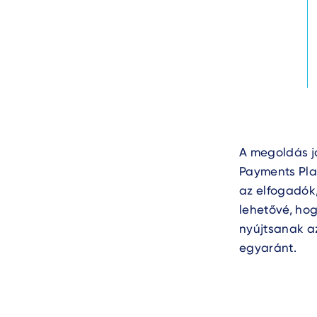
Text
A megoldás jó
Payments Plat
az elfogadók,
lehetővé, hog
nyújtsanak a
egyaránt.