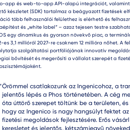
o-app és web-to-app API-alapú integrációt, valamint
sztő készletet (SDK) tartalmaz a beágyazott fizetések e
áció több felhasználói felülethez is elérhető és felhaszn
építést és „white label” – azaz tejesen testre szabható
POS egy dinamikus és gyorsan növekvő piac, a terminálo
-es 3,1 millióról 2027-re csaknem 12 millióra nőhet. A fe
olytatja szolgáltatási portfóliójának innovatív megoldá
égiai bővítését és megerősíti a vállalat szerepét a fizet
oszisztémájaként.
Text
Örömmel csatlakozunk az Ingenicohoz, a tra
jelentős lépés a Phos történetében. A cég m
óta úttörő szerepet töltünk be a területen, és 
hogy az Ingenico is nagy hangsúlyt fektet az
fizetési megoldások fejlesztésére. Erős vásárl
keresletet és jelentős, kétszámjegyű növeked