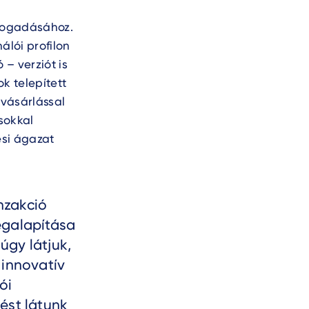
lfogadásához.
álói profilon
 – verziót is
k telepített
lvásárlással
sokkal
ési ágazat
nzakció
egalapítása
úgy látjuk,
 innovatív
ói
ést látunk