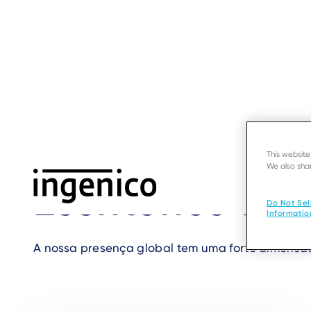
Ir
para
o
conteúdo
principal
Início
›
Fale connosco
›
Offices in Singapura
Breadcrumb
This websit
We also shar
Escritórios da
Do Not Sel
Informatio
A nossa presença global tem uma forte dimensão 