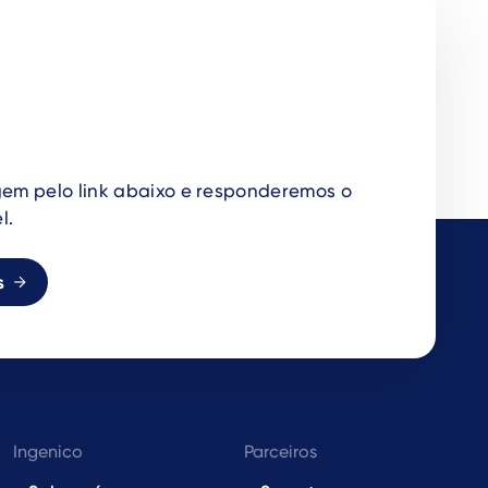
em pelo link abaixo e responderemos o
l.
s
Ingenico
Parceiros