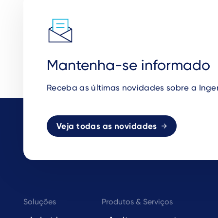
Mantenha-se informado
Receba as
ú
ltimas novidades sobre a Inge
Veja todas as novidades
Footer
Soluções
Produtos & Serviços