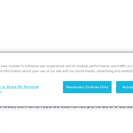
SUPORTE
PROGRAM
e uses cookies to enhance user experience and to analyze performance and traffic on 
e information about your use of our site with our social media, advertising and analytic
 Ingenico - Sing
Soluções
Produtos & Serviços
Parceiro
l or Share My Personal
Necessary Cookies Only
Accep
n
local, com uma rede de escritórios perto de si e da s