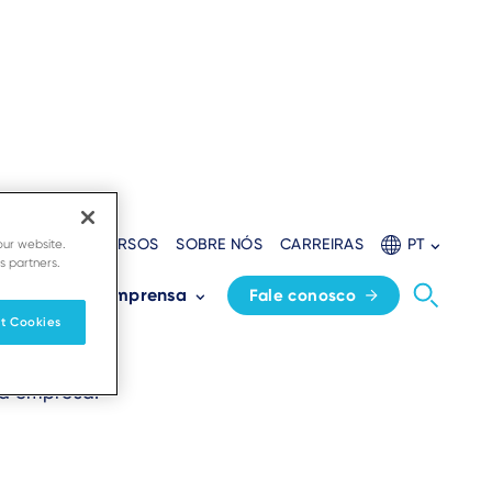
ADORES
RECURSOS
SOBRE NÓS
CARREIRAS
PT
our website.
s partners.
apura
s
Sala de imprensa
Fale conosco
t Cookies
ua empresa.