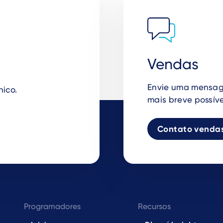
Vendas
Envie uma mensag
nico.
mais breve possíve
Contato venda
Programadores
Recursos