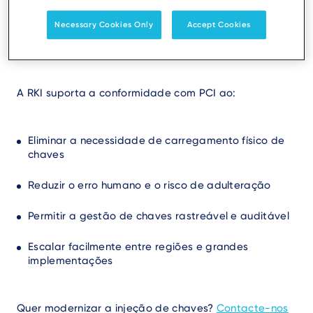
A
Remote Key Injection (RKI)
fornece chaves
Necessary Cookies Only
Accept Cookies
criptográficas de forma segura para terminais de
pagamento através de uma rede.
A RKI suporta a conformidade com PCI ao:
Eliminar a necessidade de carregamento físico de
chaves
Reduzir o erro humano e o risco de adulteração
Permitir a gestão de chaves rastreável e auditável
Escalar facilmente entre regiões e grandes
implementações
Quer modernizar a injeção de chaves?
Contacte-nos