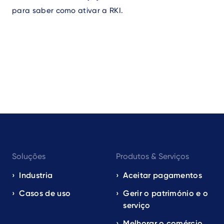
para saber como ativar a RKI.
Footer
Soluções
Produtos & Serviços
navigation
EN
Industria
Aceitar pagamentos
Casos de uso
Gerir o património e o
serviço
Melhorar o comércio