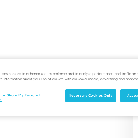
A DO USUÁRIO
SUPORTE
PROGRAM
M EX - Single Chargi
e uses cookies to enhance user experience and to analyze performance and traffic on 
e information about your use of our site with our social media, advertising and analytic
Soluções
Produtos & Serviços
Parceiro
l or Share My Personal
Necessary Cookies Only
Accep
 use of your base.
n
use, installation, maintenance, safety and