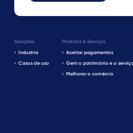
Footer
Soluções
Produtos & Serviços
navigation
Industria
Aceitar pagamentos
Casos de uso
Gerir o património e o serviç
EN
Melhorar o comércio