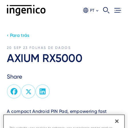
Ir
para
PT
o
conteúdo
principal
‹ Para trás
20 SEP 23
FOLHAS DE DADOS
AXIUM RX5000
Share
A compact Android PIN Pad, empowering fast
checkout and flawless user experience thanks to its
4’’ screen, large keypad and high-speed processing.