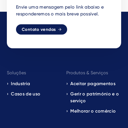
Envie uma mensagem pelo link abaixo e
responderemos o mais breve possível.
Contato vendas
Footer
Soluções
Produtos & Serviços
navigation
EN
Industria
Aceitar pagamentos
Casos de uso
Gerir o património e o
serviço
Melhorar o comércio