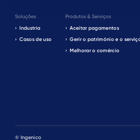
Footer
Soluções
Produtos & Serviços
navigation
Industria
Aceitar pagamentos
Casos de uso
Gerir o património e o serviç
EN
Melhorar o comércio
© Ingenico