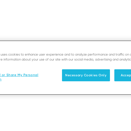
e uses cookies to enhance user experience and to analyze performance and traffic on 
ORIAIS
e information about your use of our site with our social media, advertising and analytic
SUPORTE
PROGRAM
/2600 - Como coloca
l or Share My Personal
Necessary Cookies Only
Accep
Soluções
Produtos & Serviços
Parceiro
n
ão SIM