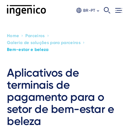
Skip
to
BR-PT
main
content
›
›
Home
Parceiros
›
Galeria de soluções para parceiros
Breadcrumb
Bem-estar e beleza
Aplicativos de
terminais de
pagamento para o
setor de bem-estar e
beleza