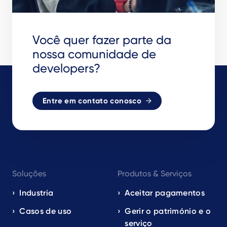
Você quer fazer parte da
nossa comunidade de
developers?
Entre em contato conosco
Footer
Soluções
Produtos & Serviços
navigation
EN
Industria
Aceitar pagamentos
Casos de uso
Gerir o património e o
serviço