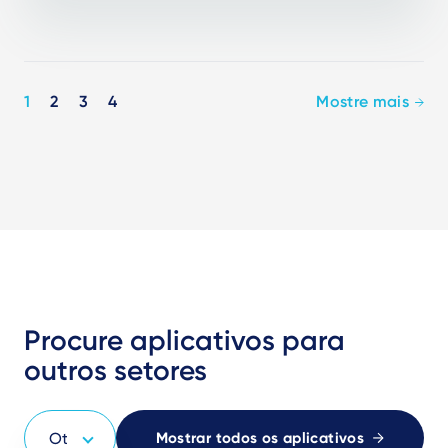
Pagination
1
2
3
4
Mostre mais
Procure aplicativos para
outros setores
Mostrar todos os aplicativos