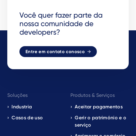
Você quer fazer parte da
nossa comunidade de
developers?
Entre em contato conosco
Footer
Soluções
Produtos & Serviços
navigation
EN
Industria
Aceitar pagamentos
Casos de uso
Gerir o património e o
serviço
Aprimorar o comércio