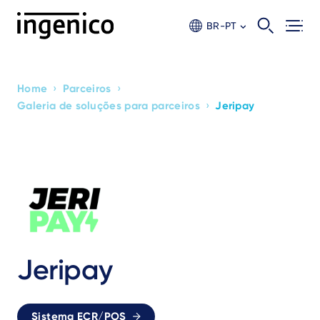
Skip
to
BR-PT
main
content
›
›
Home
Parceiros
Breadcrumb
›
Galeria de soluções para parceiros
Jeripay
Jeripay
Sistema ECR/POS