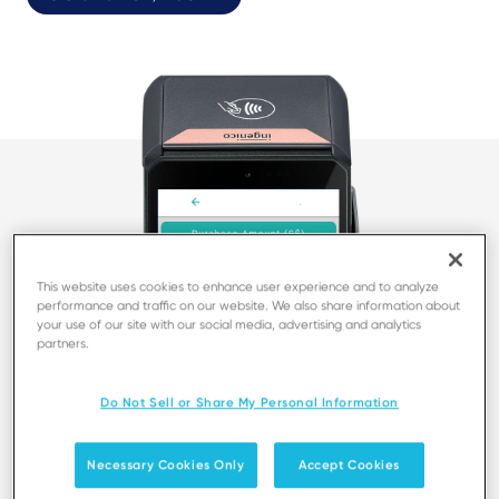
This website uses cookies to enhance user experience and to analyze
performance and traffic on our website. We also share information about
your use of our site with our social media, advertising and analytics
partners.
Do Not Sell or Share My Personal Information
Necessary Cookies Only
Accept Cookies