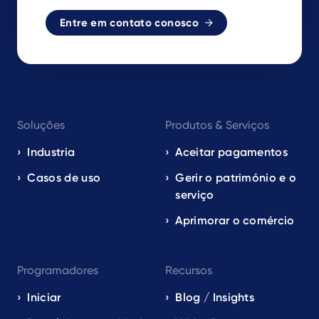
Entre em contato conosco
Footer
Soluções
Produtos & Serviços
navigation
EN
Industria
Aceitar pagamentos
Casos de uso
Gerir o património e o
serviço
Aprimorar o comércio
Programadores
Recursos
Iniciar
Blog / Insights