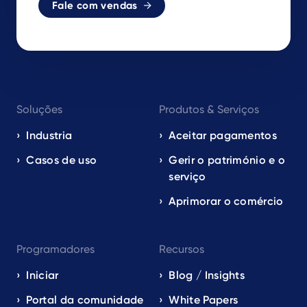
Fale com vendas
Footer
Soluções
Produtos & Serviços
navigation
EN
Industria
Aceitar pagamentos
Casos de uso
Gerir o património e o
serviço
Aprimorar o comércio
Programadores
Recursos
Iniciar
Blog / Insights
Portal da comunidade
White Papers