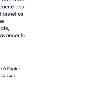
icacité des
ptionnelles
ne
ale,
 avancer le
e à Rogier
 faisons