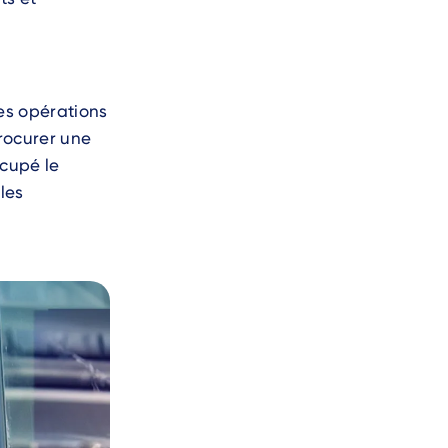
es opérations
procurer une
ccupé le
 les