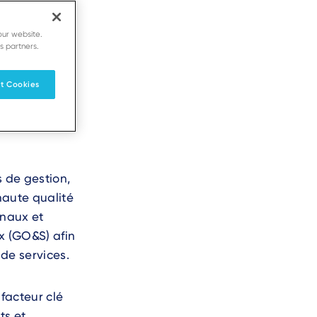
our website.
s partners.
ceptation des
t Cookies
mination de
& Support, et
s de gestion,
haute qualité
onaux et
x (GO&S) afin
 de services.
facteur clé
ts et