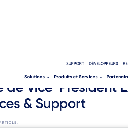
SUPPORT
DÉVELOPPEURS
RE
nico nomme Rogier B
Solutions
Produits et Services
Partenair
 de Vice-Président E
ices & Support
ARTICLE.