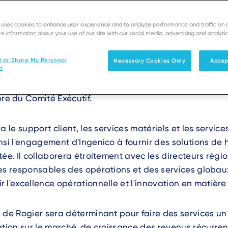
e uses cookies to enhance user experience and to analyze performance and traffic on 
e information about your use of our site with our social media, advertising and analytic
ance
-
05 mars 2025
-
Ingenico, leader mondial de l'ac
l or Share My Personal
Necessary Cookies Only
Accep
n
des services, a le plaisir d'annoncer aujourd'hui la no
eest au poste de Vice-Président Exécutif des Services 
 du Comité Exécutif.
a le support client, les services matériels et les service
nsi l'engagement d'Ingenico à fournir des solutions de 
tée. Il collaborera étroitement avec les directeurs régi
es responsables des opérations et des services globau
 l'excellence opérationnelle et l'innovation en matière
 de Rogier sera déterminant pour faire des services un 
ation sur le marché, de croissance des revenus récurren