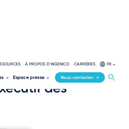
SSOURCES
À PROPOS D'INGENICO
CARRIÈRES
FR
ronsgeest au
es
Espace presse
Nous contacter
xécutif des