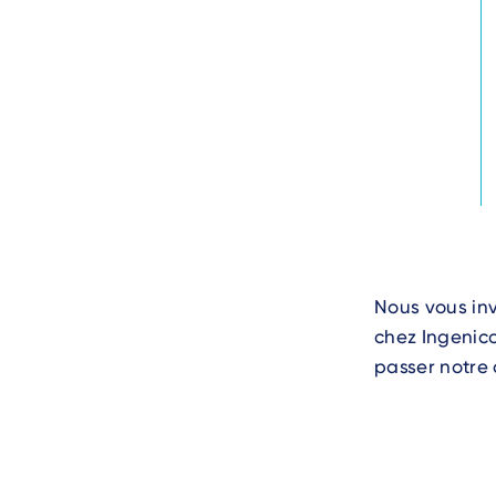
Text
Nous vous inv
chez Ingenico
passer notre 