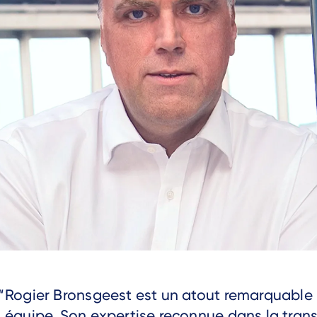
Text
Rogier Bronsgeest est un atout remarquable 
équipe. Son expertise reconnue dans la tran