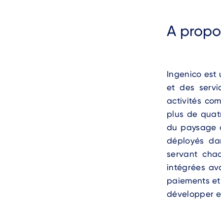
A propo
Ingenico est
et des servi
activités co
plus de quatr
du paysage d
déployés da
servant cha
intégrées av
paiements et 
développer et