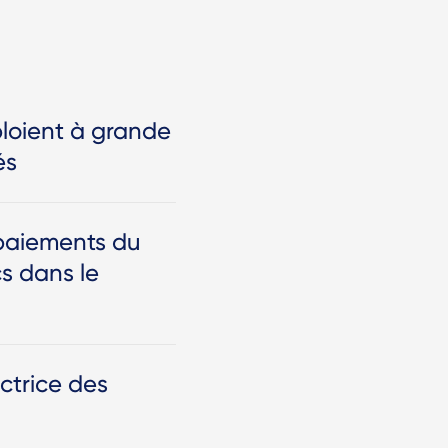
ploient à grande
és
s paiements du
cs dans le
ctrice des