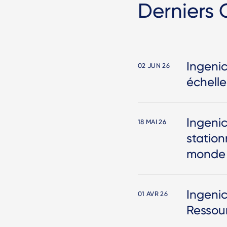
Derniers
Ingenic
02 JUN 26
échell
Ingenic
18 MAI 26
station
monde
Ingeni
01 AVR 26
Ressou