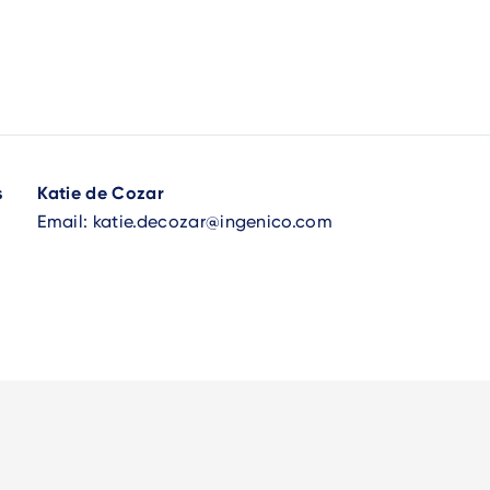
s
Katie de Cozar
Email:
katie.decozar@ingenico.com