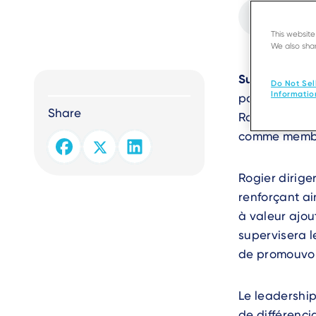
Fichier
audio
This websit
We also shar
Text
Suresnes, Fr
Do Not Sel
Informatio
paiements et 
Share
Rogier Bronsg
comme membre
Rogier diriger
renforçant ai
à valeur ajou
supervisera l
de promouvoir
Le leadership
de différenci