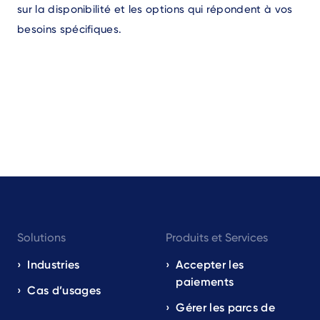
sur la disponibilité et les options qui répondent à vos
besoins spécifiques.
Footer
Solutions
Produits et Services
navigation
EN
Industries
Accepter les
paiements
Cas d’usages
Gérer les parcs de