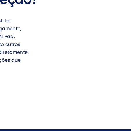
obter
agamento,
IN Pad.
to outros
diretamente,
pções que