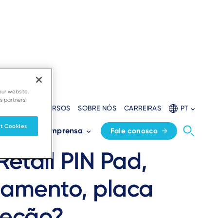
our website.
s partners.
ADORES
RECURSOS
SOBRE NÓS
CARREIRAS
PT
ssórios
t Cookies
s
Sala de imprensa
Fale conosco
etail PIN Pad,
gamento, placa
teção?