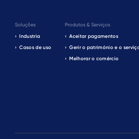
Footer
Soluções
Produtos & Serviços
navigation
Industria
Aceitar pagamentos
Casos de uso
Gerir o património e o serviç
EN
Melhorar o comércio