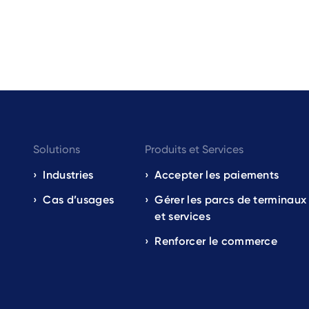
Footer
Solutions
Produits et Services
navigation
Industries
Accepter les paiements
Cas d’usages
Gérer les parcs de terminaux
EN
et services
Renforcer le commerce