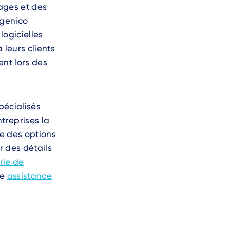
ages et des
ngenico
logicielles
 leurs clients
ent lors des
pécialisés
treprises la
re des options
r des détails
rie de
ne
assistance