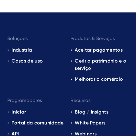
Footer
Soluções
Produtos & Serviços
navigation
EN
Industria
Aceitar pagamentos
Casos de uso
Gerir o património e o
serviço
Melhorar o comércio
Programadores
Recursos
Iniciar
Blog / Insights
Portal da comunidade
White Papers
API
Webinars