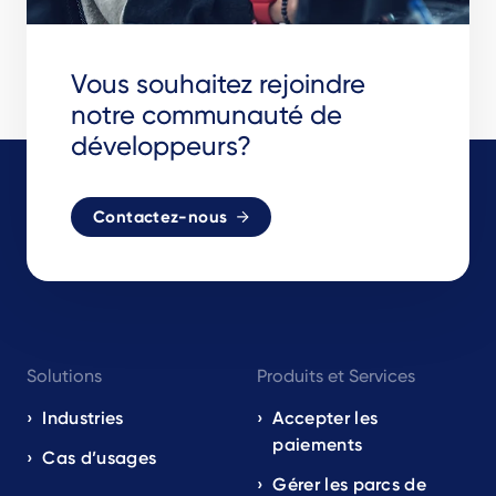
Vous souhaitez rejoindre
notre communauté de
développeurs?
Contactez-nous
Footer
Solutions
Produits et Services
navigation
EN
Industries
Accepter les
paiements
Cas d’usages
Gérer les parcs de