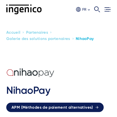
Aller
au
FR
contenu
principal
›
›
Accueil
Partenaires
Breadcrumb
›
Galerie des solutions partenaires
NihaoPay
NihaoPay
APM (Méthodes de paiement alternatives)