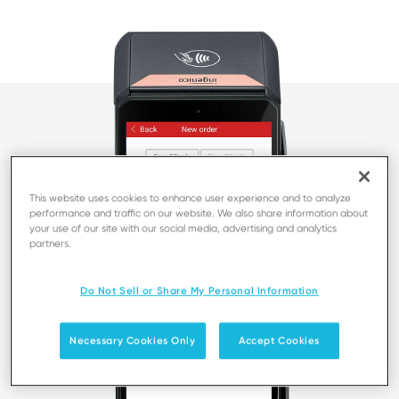
This website uses cookies to enhance user experience and to analyze
performance and traffic on our website. We also share information about
your use of our site with our social media, advertising and analytics
partners.
Do Not Sell or Share My Personal Information
Necessary Cookies Only
Accept Cookies