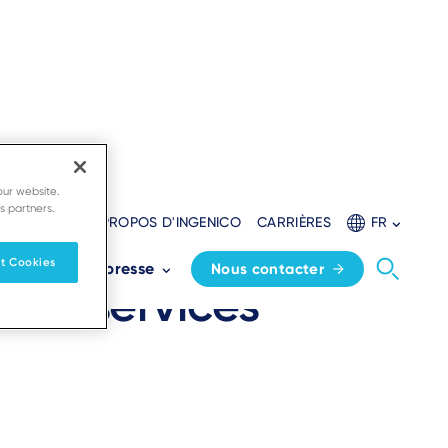
our website.
s partners.
SSOURCES
À PROPOS D'INGENICO
CARRIÈRES
FR
ate checkout
t Cookies
es
Espace presse
Nous contacter
ded services