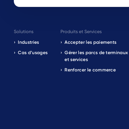
Footer
Solutions
Produits et Services
navigation
Industries
Accepter les paiements
Cas d’usages
Gérer les parcs de terminaux
EN
et services
Renforcer le commerce