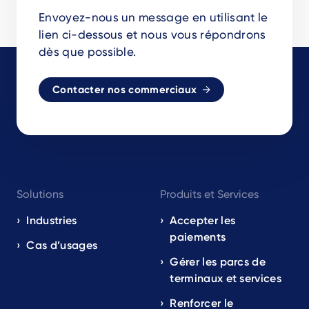
Envoyez-nous un message en utilisant le
lien ci-dessous et nous vous répondrons
dès que possible.
Contacter nos commerciaux
Footer
Solutions
Produits et Services
navigation
EN
Industries
Accepter les
paiements
Cas d’usages
Gérer les parcs de
terminaux et services
Renforcer le