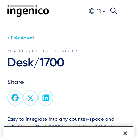
Aller
au
FR
contenu
principal
‹ Précédent
31 AOÛ 23
FICHES TECHNIQUES
Desk/1700
Share
Easy to integrate into any counter-space and
reliable, the Desk/1700 is an intuitive PIN Pad
speeding customers through check-out.