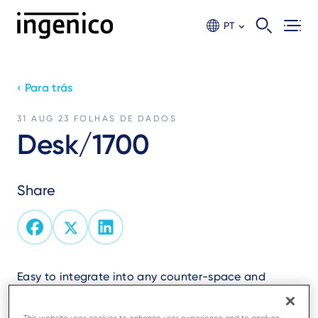
Ir
para
PT
o
conteúdo
principal
‹ Para trás
31 AUG 23
FOLHAS DE DADOS
Desk/1700
Share
Easy to integrate into any counter-space and
reliable, the Desk/1700 is an intuitive PIN Pad
speeding customers through check-out.