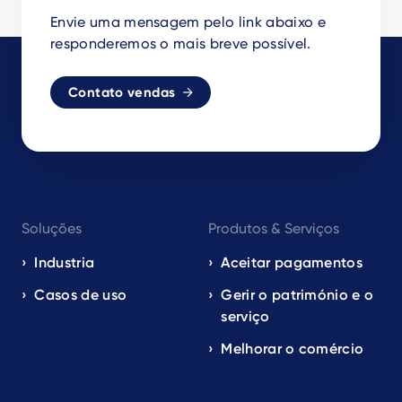
Envie uma mensagem pelo link abaixo e
responderemos o mais breve possível.
Contato vendas
Footer
Soluções
Produtos & Serviços
navigation
EN
Industria
Aceitar pagamentos
Casos de uso
Gerir o património e o
serviço
Melhorar o comércio