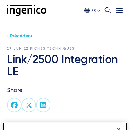
Aller
au
FR
contenu
principal
‹ Précédent
29 JUN 22
FICHES TECHNIQUES
Link/2500 Integration
LE
Share
Link/2500 Integration LE brings payment