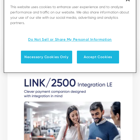
acceptance anywhere in the store. Paired with any
This website uses cookies to enhance user experience and to analyze
iOS, Android or Windows based tablet or
performance and traffic on our website. We also share information about
smartphone to accept payment anywhere, anytime.
your use of our site with our social media, advertising and analytics
partners.
Téléchargement
Do Not Sell or Share My Personal Information
Necessary Cookies Only
Accept Cookies