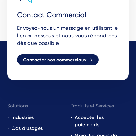
Contact Commercial
Envoyez-nous un message en utilisant le
lien ci-dessous et nous vous répondrons
dès que possible.
Contacter nos commerciaux
Footer
Solutions
Produits et Services
navigation
EN
Industries
Accepter les
paiements
Cas d’usages
Gérer les parcs de