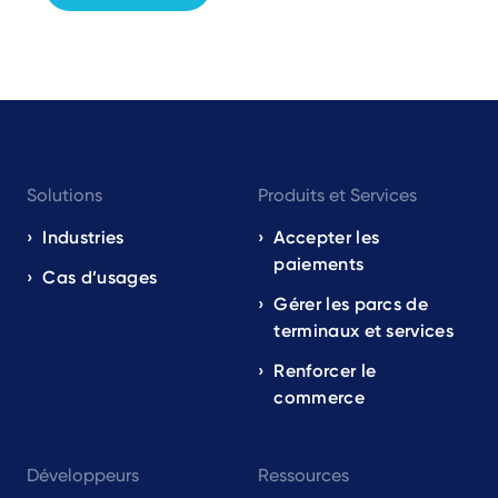
Footer
Solutions
Produits et Services
navigation
EN
Industries
Accepter les
paiements
Cas d’usages
Gérer les parcs de
terminaux et services
Renforcer le
commerce
Développeurs
Ressources