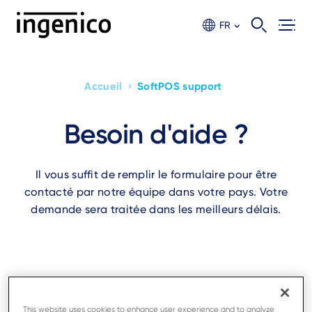
Aller
au
FR
contenu
principal
›
Accueil
SoftPOS support
Breadcrumb
Besoin d'aide ?
Il vous suffit de remplir le formulaire pour être
contacté par notre équipe dans votre pays. Votre
demande sera traitée dans les meilleurs délais.
Indique un champ obligatoire
Prénom
This website uses cookies to enhance user experience and to analyze