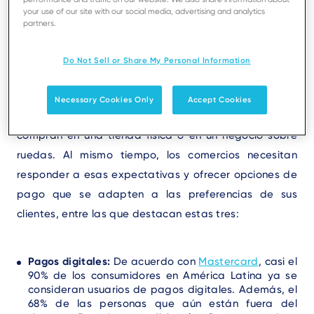
your use of our site with our social media, advertising and analytics
partners.
Aunque los negocios móviles abarcan una amplia
variedad de giros, todos comparten una misma
Do Not Sell or Share My Personal Information
necesidad: contar con una solución de punto de venta
(POS) confiable. Hoy, los clientes esperan poder pagar
Necessary Cookies Only
Accept Cookies
con el método de su preferencia, sin importar si
compran en una tienda física o en un negocio sobre
ruedas. Al mismo tiempo, los comercios necesitan
responder a esas expectativas y ofrecer opciones de
pago que se adapten a las preferencias de sus
clientes, entre las que destacan estas tres:
Pagos digitales:
De acuerdo con
Mastercard
, casi el
90% de los consumidores en América Latina ya se
consideran usuarios de pagos digitales. Además, el
68% de las personas que aún están fuera del