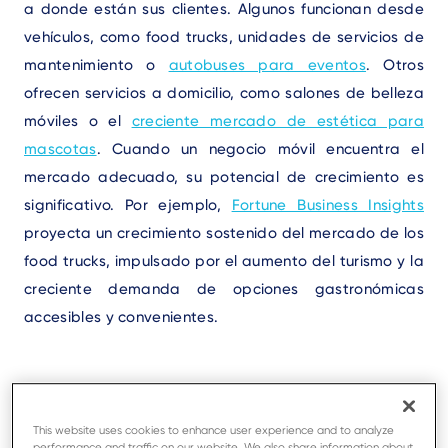
a donde están sus clientes. Algunos funcionan desde
vehículos, como food trucks, unidades de servicios de
mantenimiento o
autobuses para eventos
. Otros
ofrecen servicios a domicilio, como salones de belleza
móviles o el
creciente mercado de estética para
mascotas
. Cuando un negocio móvil encuentra el
mercado adecuado, su potencial de crecimiento es
significativo. Por ejemplo,
Fortune Business Insights
proyecta un crecimiento sostenido del mercado de los
food trucks, impulsado por el aumento del turismo y la
creciente demanda de opciones gastronómicas
accesibles y convenientes.
Cómo gestionar un negocio
This website uses cookies to enhance user experience and to analyze
móvil
performance and traffic on our website. We also share information about