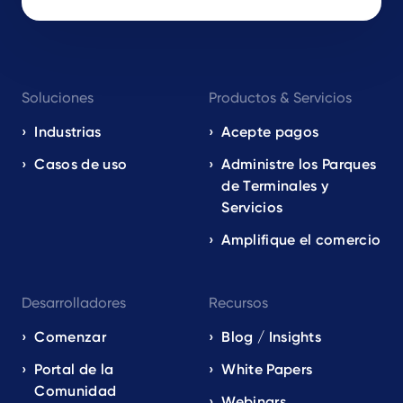
Footer
Soluciones
Productos & Servicios
navigation
EN
Industrias
Acepte pagos
Casos de uso
Administre los Parques
de Terminales y
Servicios
Amplifique el comercio
Desarrolladores
Recursos
Comenzar
Blog / Insights
Portal de la
White Papers
Comunidad
Webinars