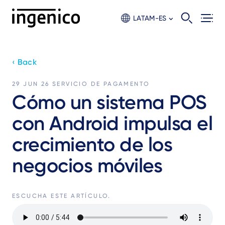
Skip
to
LATAM-ES
main
content
‹ Back
29 JUN 26
SERVICIO DE PAGAMENTO
Cómo un sistema POS
con Android impulsa el
crecimiento de los
negocios móviles
ESCUCHA ESTE ARTÍCULO.
Audio
file