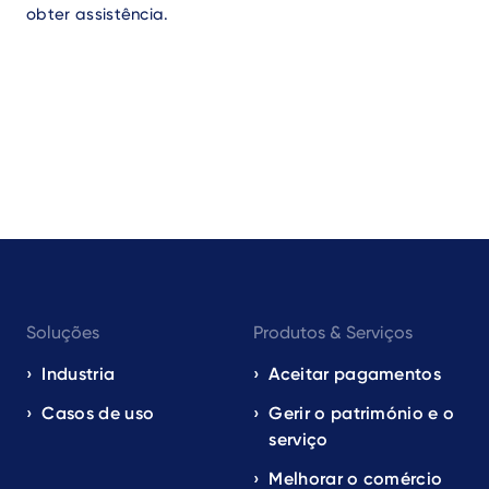
obter assistência.
Footer
Soluções
Produtos & Serviços
navigation
EN
Industria
Aceitar pagamentos
Casos de uso
Gerir o património e o
serviço
Melhorar o comércio