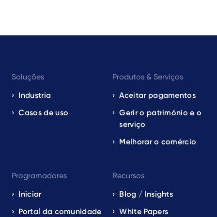
Footer
Soluções
Produtos & Serviços
navigation
EN
Industria
Aceitar pagamentos
Casos de uso
Gerir o património e o
serviço
Melhorar o comércio
Programadores
Recursos
Iniciar
Blog / Insights
Portal da comunidade
White Papers