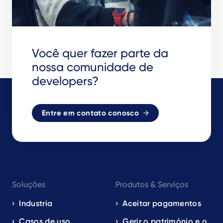
Você quer fazer parte da
nossa comunidade de
developers?
Entre em contato conosco
Footer
Soluções
Produtos & Serviços
navigation
EN
Industria
Aceitar pagamentos
Casos de uso
Gerir o património e o