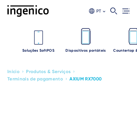
Ir
para
PT
o
conteúdo
principal
Soluções SoftPOS
Dispositivos portáteis
Countertop 
›
›
Início
Produtos & Serviços
Breadcrumb
›
Terminais de pagamento
AXIUM RX7000