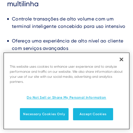
multilinha
Controle transações de alto volume com um
terminal inteligente concebido para uso intensivo
Ofereça uma experiência de alto nível ao cliente
com serviços avançados
As nossas soluções de pagamento para o retalho
This website uses cookies to enhance user experience and to analyze
reforçam a confiança do cliente com
performance and traffic on our website. We also share information about
your use of our site with our social media, advertising and analytics
funcionalidades de segurança de
última geração
partners.
Do Not Sell or Share My Personal Information
Encontre um revendedor
Powered by AXIUM
Necessary Cookies Only
Accept Cookies