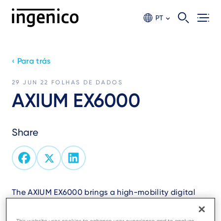
Ir
para
PT
o
conteúdo
principal
‹ Para trás
29 JUN 22
FOLHAS DE DADOS
AXIUM EX6000
Share
The AXIUM EX6000 brings a high-mobility digital
payment acceptance solution to any mobile
business.