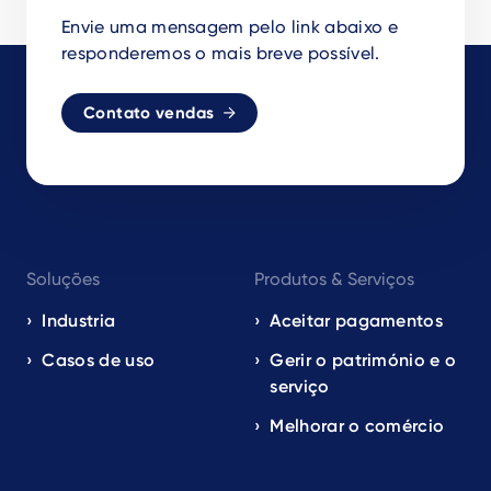
Envie uma mensagem pelo link abaixo e
responderemos o mais breve possível.
Contato vendas
Footer
Soluções
Produtos & Serviços
navigation
EN
Industria
Aceitar pagamentos
Casos de uso
Gerir o património e o
serviço
Melhorar o comércio