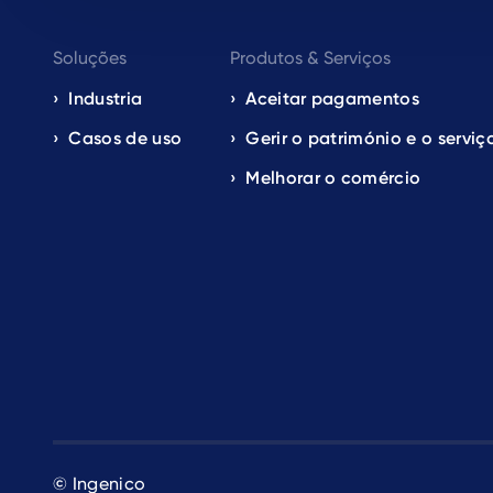
Footer
Soluções
Produtos & Serviços
navigation
Industria
Aceitar pagamentos
Casos de uso
Gerir o património e o serviç
EN
Melhorar o comércio
© Ingenico