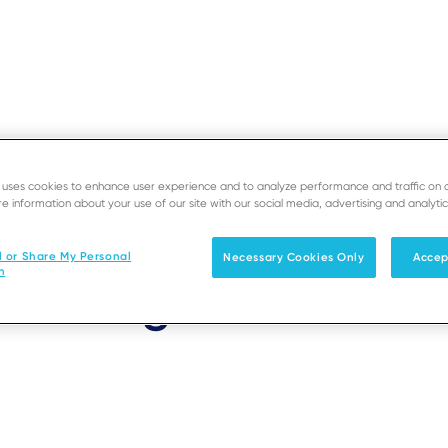
e uses cookies to enhance user experience and to analyze performance and traffic on 
EOS
e information about your use of our site with our social media, advertising and analytic
SUPORTE
PROGRAM
ico's Palm Vein Ident
l or Share My Personal
Necessary Cookies Only
Accep
Soluções
Produtos & Serviços
Parceiro
n
sforming the Custome