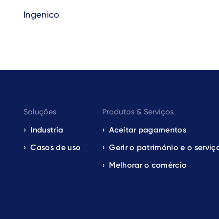
Ingenico
Footer
Soluções
Produtos & Serviços
navigation
Industria
Aceitar pagamentos
Casos de uso
Gerir o património e o serviç
EN
Melhorar o comércio