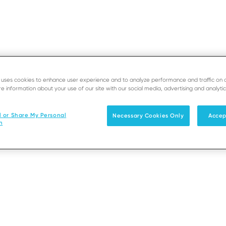
e uses cookies to enhance user experience and to analyze performance and traffic on 
e information about your use of our site with our social media, advertising and analytic
SUPORTE
PROGRAM
l or Share My Personal
Necessary Cookies Only
Accep
n
Soluções
Produtos & Serviços
Parceiro