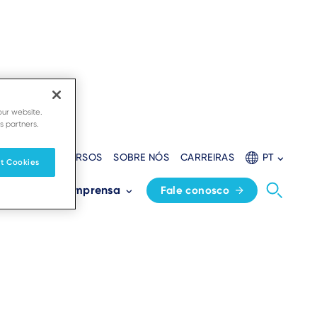
our website.
s partners.
ADORES
RECURSOS
SOBRE NÓS
CARREIRAS
PT
t Cookies
s
Sala de imprensa
Fale conosco