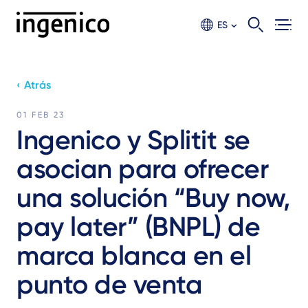
Ir
al
ES
contento
principal
‹ Atrás
01 FEB 23
Ingenico y Splitit se
asocian para ofrecer
una solución “Buy now,
pay later” (BNPL) de
marca blanca en el
punto de venta