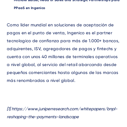
Author
Michael Balzer, Head of Sales and Strategic Partnerships para
PPaaS en Ingenico
Text
Como líder mundial en soluciones de aceptación de
pagos en el punto de venta, Ingenico es el partner
tecnologico de confianza para más de 1.000+ bancos,
adquirentes, ISV, agregadores de pagos y fintechs y
cuenta con unos 40 millones de terminales operativos
a nivel global, al servicio del retail abarcando desde
pequeños comerciantes hasta algunas de las marcas
más renombradas a nivel global.
[1]
https://www.juniperresearch.com/whitepapers/bnpl-
reshaping-the-payments-landscape