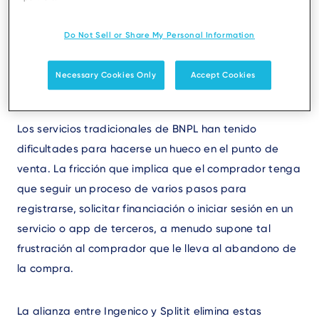
360 millones de 2022. Al mismo tiempo, se prevee que
el 75% del comercio seguirá produciéndose en el punto
Do Not Sell or Share My Personal Information
de venta, lo que evidencia una oportunidad
significativa para que los comerciantes ofrezcan al
Necessary Cookies Only
Accept Cookies
cliente una opción de pago flexible en tienda.”[1]
Los servicios tradicionales de BNPL han tenido
dificultades para hacerse un hueco en el punto de
venta. La fricción que implica que el comprador tenga
que seguir un proceso de varios pasos para
registrarse, solicitar financiación o iniciar sesión en un
servicio o app de terceros, a menudo supone tal
frustración al comprador que le lleva al abandono de
la compra.
La alianza entre Ingenico y Splitit elimina estas