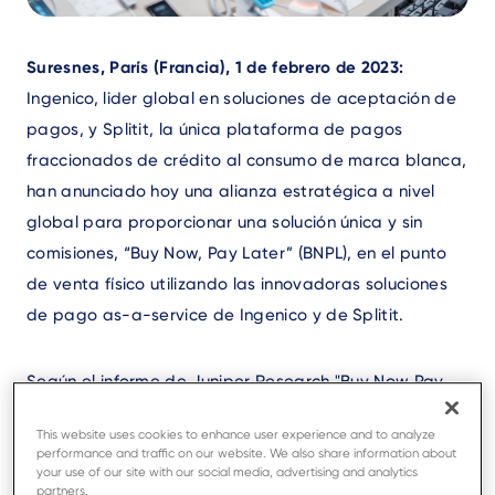
Text
Suresnes, París (Francia), 1 de febrero de 2023:
Ingenico, lider global en soluciones de aceptación de
pagos, y Splitit, la única plataforma de pagos
fraccionados de crédito al consumo de marca blanca,
han anunciado hoy una alianza estratégica a nivel
global para proporcionar una solución única y sin
comisiones, “Buy Now, Pay Later” (BNPL), en el punto
de venta físico utilizando las innovadoras soluciones
de pago as-a-service de Ingenico y de Splitit.
Según el informe de Juniper Research "Buy Now Pay
Later: Reshaping the Payments Market" (agosto 2022),
This website uses cookies to enhance user experience and to analyze
los usuarios del “Buy Now, Pay Later” (BNPL) superarán
performance and traffic on our website. We also share information about
los 900 millones a nivel global en 2027, respecto a los
your use of our site with our social media, advertising and analytics
partners.