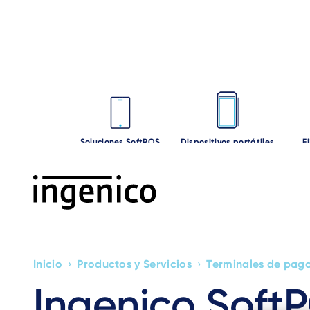
Ir
al
contento
principal
Soluciones SoftPOS
Dispositivos portátiles
F
Inicio
›
Productos y Servicios
›
Terminales de pag
Breadcrumb
Ingenico Soft