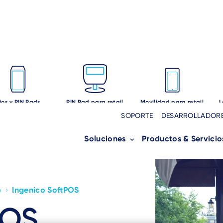
ijos y PIN Pads
PIN Pad para retail
Movilidad para retail
L
SOPORTE
DESARROLLADOR
Soluciones
Productos & Servicio
o
›
Ingenico SoftPOS
POS