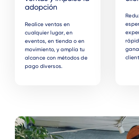
adopción
Reduz
esper
Realice ventas en
expe
cualquier lugar, en
rápid
eventos, en tienda o en
ganar
movimiento, y amplía tu
clien
alcance con métodos de
pago diversos.
Video