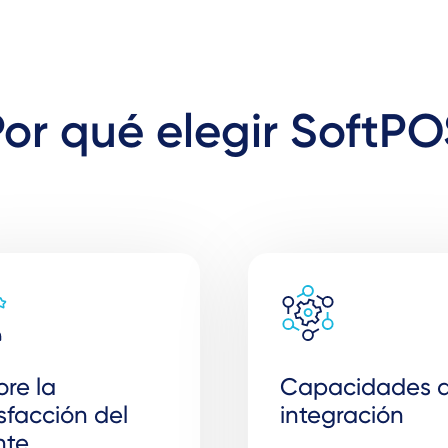
or qué elegir SoftP
ore la
Capacidades 
sfacción del
integración
nte