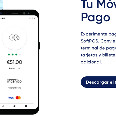
Tu Móv
Pago
Experimente pago
SoftPOS. Convier
terminal de pago
tarjetas y bille
adicional.
Descargar el f