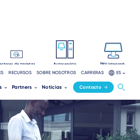
ectores de tarjetas
Autoservicio
TPV integrado
ES
RECURSOS
SOBRE NOSOTROS
CARRERAS
ES
s
Partners
Noticias
Contacto