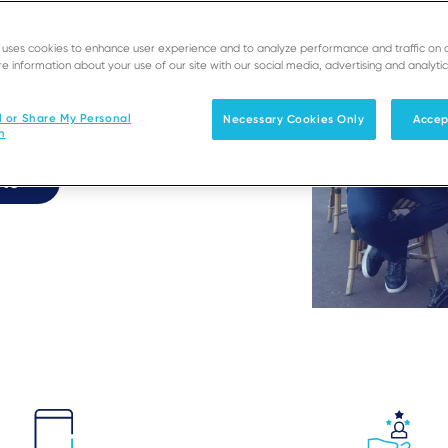
e uses cookies to enhance user experience and to analyze performance and traffic on 
e information about your use of our site with our social media, advertising and analytic
ión segura de Tap to Pay
u negocio.
l or Share My Personal
Necessary Cookies Only
Accep
n
rte