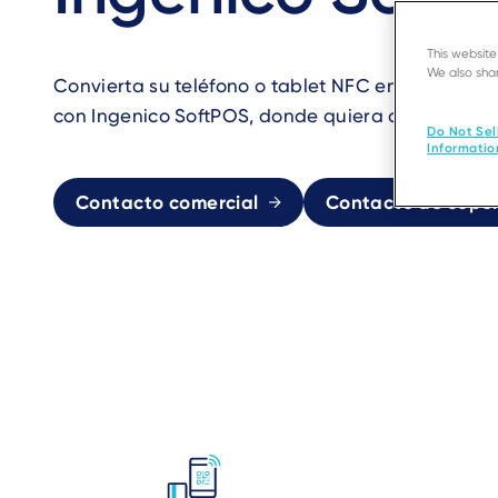
This websit
We also shar
Convierta su teléfono o tablet NFC en una soluc
con Ingenico SoftPOS, donde quiera que opere s
Do Not Sel
Informatio
Contacto comercial
Contacto de sopo