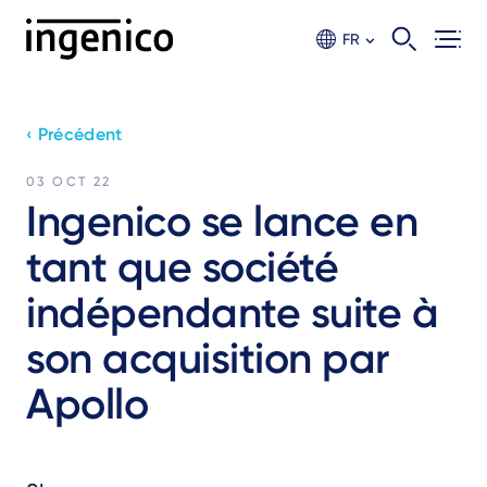
Aller
au
FR
contenu
principal
‹ Précédent
03 OCT 22
Ingenico se lance en
tant que société
indépendante suite à
son acquisition par
Apollo