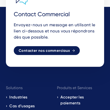
Contact Commercial
Envoyez-nous un message en utilisant le
lien ci-dessous et nous vous répondrons
dès que possible.
Contacter nos commerciaux
Footer
Solutions
Produits et Services
navigation
EN
Industries
Accepter les
paiements
Cas d’usages