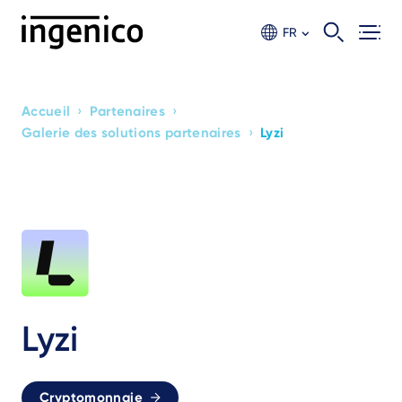
Aller
au
FR
contenu
principal
›
›
Accueil
Partenaires
Breadcrumb
›
Galerie des solutions partenaires
Lyzi
Lyzi
Cryptomonnaie