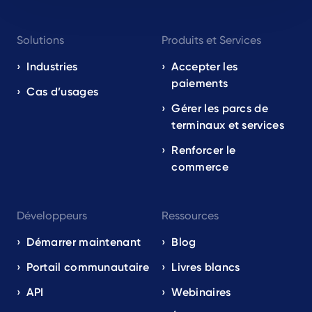
Footer
Solutions
Produits et Services
navigation
EN
Industries
Accepter les
paiements
Cas d’usages
Gérer les parcs de
terminaux et services
Renforcer le
commerce
Développeurs
Ressources
Démarrer maintenant
Blog
Portail communautaire
Livres blancs
API
Webinaires