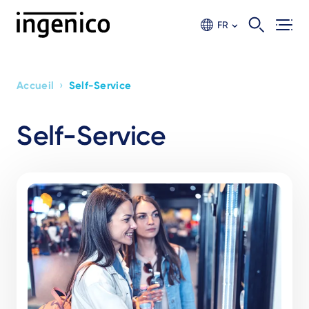
Aller
au
FR
contenu
principal
›
Accueil
Self-Service
Breadcrumb
Self-Service