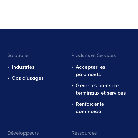
Footer
Solutions
Produits et Services
navigation
EN
Industries
Accepter les
paiements
Cas d’usages
Gérer les parcs de
terminaux et services
Renforcer le
commerce
Développeurs
Ressources