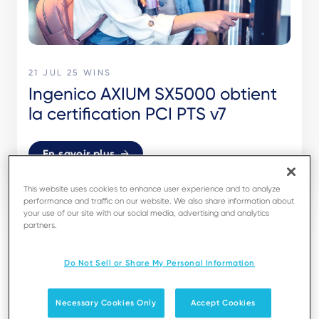
21 JUL 25
WINS
Ingenico AXIUM SX5000 obtient
la certification PCI PTS v7
En savoir plus
This website uses cookies to enhance user experience and to analyze
performance and traffic on our website. We also share information about
your use of our site with our social media, advertising and analytics
partners.
Do Not Sell or Share My Personal Information
- Tout -
Necessary Cookies Only
Accept Cookies
Alternative payment methods