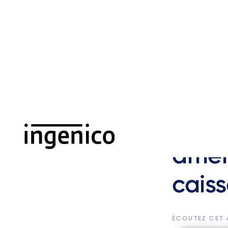
Aller
au
contenu
principal
‹ Précédent
01 JUL 24
TEC
Comm
amél
cais
ÉCOUTEZ CET 