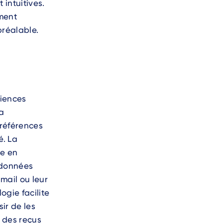
 intuitives.
ment
préalable.
iences
la
préférences
é. La
ce en
x données
-mail ou leur
gie facilite
ir de les
r des reçus