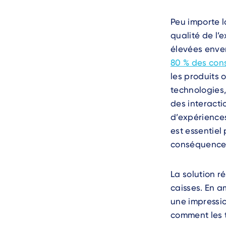
Peu importe la
qualité de l’
élevées enver
80 % des co
les produits 
technologies,
des interacti
d’expérience
est essentiel
conséquence
La solution r
caisses. En a
une impressio
comment les 