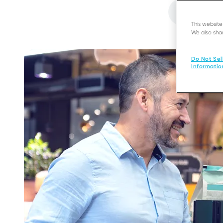
Fichier
audio
This websit
We also shar
Do Not Sel
Informatio