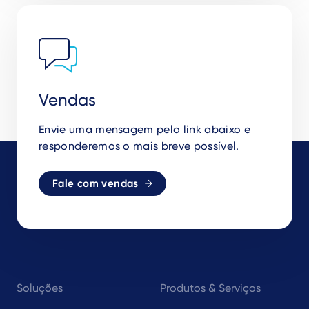
Vendas
Envie uma mensagem pelo link abaixo e
responderemos o mais breve possível.
Fale com vendas
Footer
Soluções
Produtos & Serviços
navigation