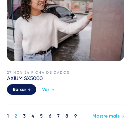
27 NOV 24
FICHA DE DADOS
AXIUM SX5000
Ver
Baixar
Pagination
1
2
3
4
5
6
7
8
9
Mostre mais