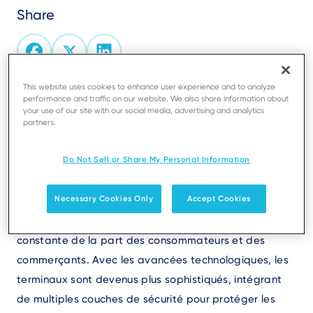
Share
This website uses cookies to enhance user experience and to analyze
performance and traffic on our website. We also share information about
Text
Avec l'utilisation croissante des terminaux de
your use of our site with our social media, advertising and analytics
paiement, la sécurité des transactions devient une
partners.
priorité.
Jose Barletta, directeur technique d'Ingenico
en Amérique Latine, nous donne de précieux conseils.
Do Not Sell or Share My Personal Information
Necessary Cookies Only
Accept Cookies
La sécurité des terminaux de paiement est d'une
importance capitale et requiert une attention
constante de la part des consommateurs et des
commerçants. Avec les avancées technologiques, les
terminaux sont devenus plus sophistiqués, intégrant
de multiples couches de sécurité pour protéger les