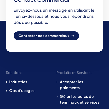
Envoyez-nous un message en utilisant le
lien ci-dessous et nous vous répondrons
dès que possible.
Contacter nos commerciaux
Footer
Solutions
Produits et Services
navigation
EN
Industries
Accepter les
paiements
Cas d’usages
Gérer les parcs de
terminaux et services