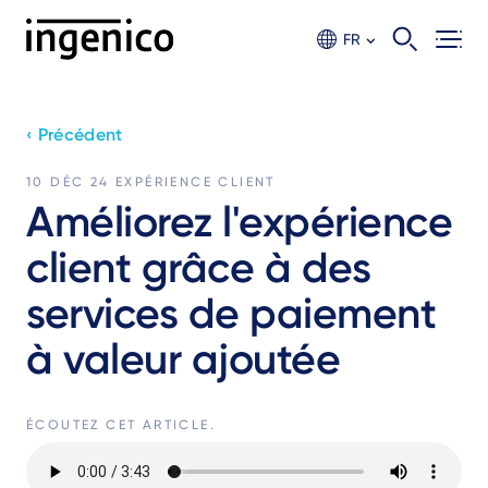
Aller
au
FR
contenu
principal
‹ Précédent
10 DÉC 24
EXPÉRIENCE CLIENT
Améliorez l'expérience
client grâce à des
services de paiement
à valeur ajoutée
ÉCOUTEZ CET ARTICLE.
Fichier
audio