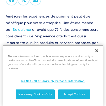
Text
Améliorer les expériences de paiement peut être
bénéfique pour votre entreprise. Une étude menée
par
Salesforce
a révélé que 79 % des consommateurs
considèrent que l’expérience d’achat est aussi
importante que les produits et services proposés par
une entreprise. De plus, 92 % affirment qu’une
expérience client positive les incite davantage à
This website uses cookies to enhance user experience and to analyze
performance and traffic on our website. We also share information about
effectuer un nouvel achat. Ainsi, répondre aux
your use of our site with our social media, advertising and analytics
partners.
attentes des consommateurs, en particulier en ce qui
concerne des processus de paiement pratiques et
Do Not Sell or Share My Personal Information
personnalisés, peut avoir un impact direct sur les
revenus et la compétitivité. Optimiser l’expérience de
Necessary Cookies Only
Accept Cookies
paiement avec des
services à valeur
ajoutée
représente une étape clé pour satisfaire vos