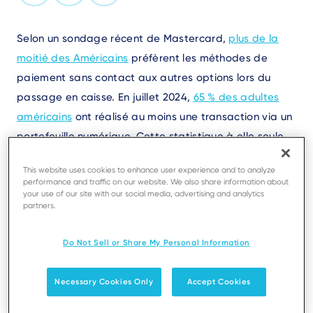
Text
Selon un sondage récent de Mastercard,
plus de la
moitié des Américains
préfèrent les méthodes de
paiement sans contact aux autres options lors du
passage en caisse. En juillet 2024,
65 % des adultes
américains
ont réalisé au moins une transaction via un
portefeuille numérique. Cette statistique à elle seule
devrait justifier la priorité accordée à l'acceptation
This website uses cookies to enhance user experience and to analyze
des paiements sans contact dans les magasins
performance and traffic on our website. We also share information about
physiques. Cependant, il existe encore davantage de
your use of our site with our social media, advertising and analytics
partners.
preuves que les commerçants devraient privilégier la
mise en œuvre de cette technologie et former leurs
Do Not Sell or Share My Personal Information
employés pour optimiser les expériences de paiement
sans contact.
Necessary Cookies Only
Accept Cookies