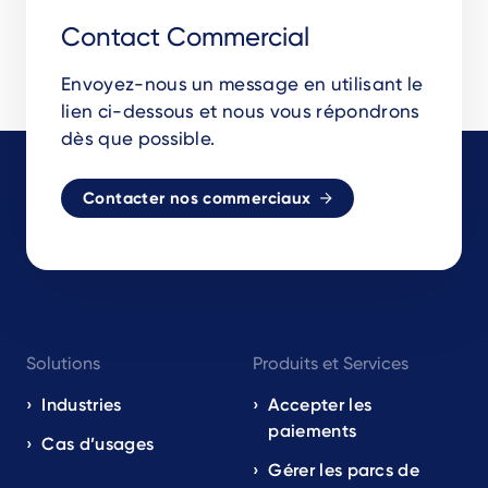
Contact Commercial
Envoyez-nous un message en utilisant le
lien ci-dessous et nous vous répondrons
dès que possible.
Contacter nos commerciaux
Footer
Solutions
Produits et Services
navigation
EN
Industries
Accepter les
paiements
Cas d’usages
Gérer les parcs de