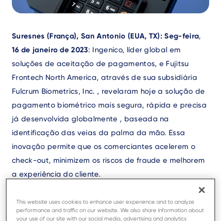
Text
Suresnes (França), San Antonio (EUA, TX): Seg-feira
,
16 de janeiro de 2023
:
Ingenico, líder global em
soluções de aceitação de pagamentos, e Fujitsu
Frontech North America, através de sua subsidiária
Fulcrum Biometrics, Inc.
,
revelaram hoje a solução de
pagamento biométrico mais segura, rápida e precisa
já desenvolvida globalmente , baseada na
identificação das veias da palma da mão. Essa
inovação permite que os comerciantes acelerem o
check-out, minimizem os riscos de fraude e melhorem
a experiência do cliente.
This website uses cookies to enhance user experience and to analyze
A solução permite pagamentos sem contato, reduz
performance and traffic on our website. We also share information about
filas e transforma a jornada do cliente nas lojas.
your use of our site with our social media, advertising and analytics