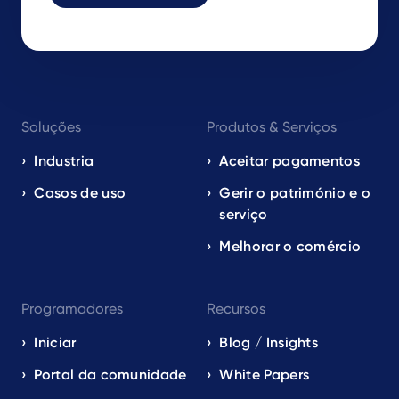
Footer
Soluções
Produtos & Serviços
navigation
EN
Industria
Aceitar pagamentos
Casos de uso
Gerir o património e o
serviço
Melhorar o comércio
Programadores
Recursos
Iniciar
Blog / Insights
Portal da comunidade
White Papers