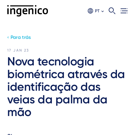
Ir
para
PT
o
conteúdo
principal
‹ Para trás
17 JAN 23
Nova tecnologia
biométrica através da
identificação das
veias da palma da
mão