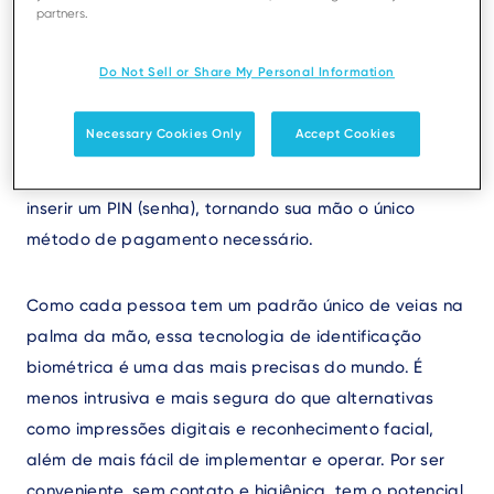
partners.
Projetada na linha AXIUM, terminais de pagamento
Android da Ingenico, a solução permite que os
Do Not Sell or Share My Personal Information
consumidores se identifiquem e autentiquem seus
pagamentos simplesmente movendo a palma de uma
Necessary Cookies Only
Accept Cookies
mão sobre um sensor de infravermelho (NIR). Não há
necessidade de apresentar um cartão de crédito ou
inserir um PIN (senha), tornando sua mão o único
método de pagamento necessário.
Como cada pessoa tem um padrão único de veias na
palma da mão, essa tecnologia de identificação
biométrica é uma das mais precisas do mundo. É
menos intrusiva e mais segura do que alternativas
como impressões digitais e reconhecimento facial,
além de mais fácil de implementar e operar. Por ser
conveniente, sem contato e higiênica, tem o potencial