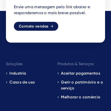
Envie uma mensagem pelo link abaixo e
responderemos o mais breve possível.
Contato vendas
Footer
Soluções
Produtos & Serviços
navigation
EN
Industria
Aceitar pagamentos
Casos de uso
Gerir o património e o
serviço
Melhorar o comércio