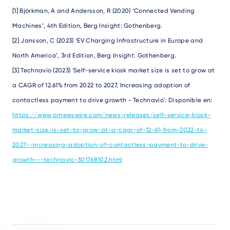
[1] Björkman, A and Andersson, R (2020) ‘Connected Vending
Machines’, 4th Edition, Berg Insight: Gothenberg.
[2] Jansson, C (2023) ‘EV Charging Infrastructure in Europe and
North America’, 3rd Edition, Berg Insight: Gothenberg.
[3] Technavio (2023) 'Self-service kiosk market size is set to grow at
a CAGR of 12.61% from 2022 to 2027, Increasing adoption of
contactless payment to drive growth - Technavio'. Disponible en:
https://www.prnewswire.com/news-releases/self-service-kiosk-
market-size-is-set-to-grow-at-a-cagr-of-12-61-from-2022-to-
2027--increasing-adoption-of-contactless-payment-to-drive-
growth---technavio-301768102.html