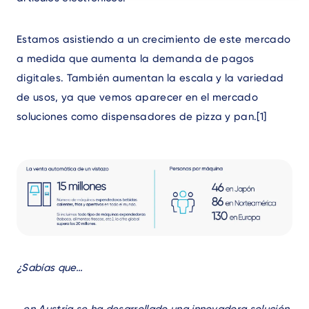
Estamos asistiendo a un crecimiento de este mercado
a medida que aumenta la demanda de pagos
digitales. También aumentan la escala y la variedad
de usos, ya que vemos aparecer en el mercado
soluciones como dispensadores de pizza y pan.
[1]
Text
¿Sabías que…
…en Austria se ha desarrollado una innovadora solución