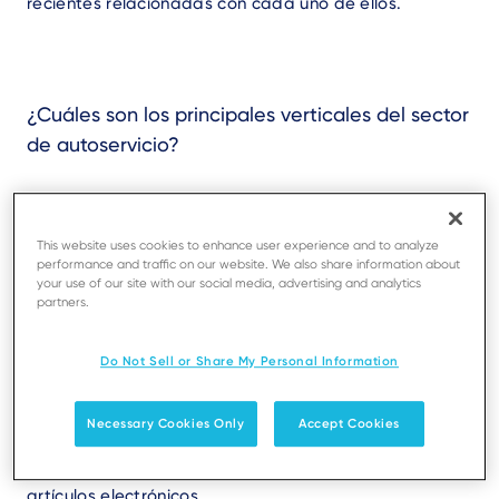
recientes relacionadas con cada uno de ellos.
¿Cuáles son los principales verticales del sector
de autoservicio?
Empecemos por el vertical más conocido: el
vending
This website uses cookies to enhance user experience and to analyze
performance and traffic on our website. We also share information about
your use of our site with our social media, advertising and analytics
partners.
El vending es un mercado enorme, principalmente en
Europa, Norteamérica y Japón, en el que se pueden
Do Not Sell or Share My Personal Information
comprar gran variedad de artículos en una máquina
expendedora. El vending de bajo valor ofrece
Necessary Cookies Only
Accept Cookies
productos como bebidas y aperitivos, mientras que el
de alto valor ofrece productos más caros, como
artículos electrónicos.