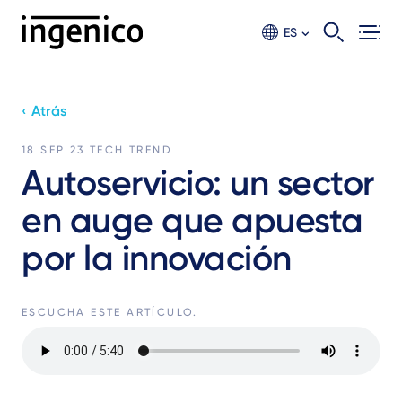
Ir
al
ES
contento
principal
‹ Atrás
18 SEP 23
TECH TREND
Autoservicio: un sector
en auge que apuesta
por la innovación
ESCUCHA ESTE ARTÍCULO.
Archivo
de
audio