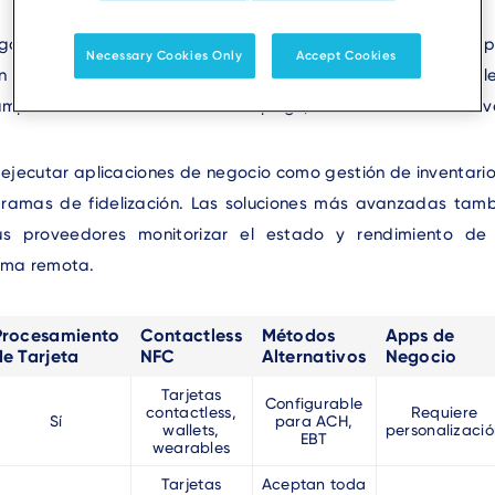
go inteligente es un dispositivo que hace mucho más que pe
Necessary Cookies Only
Accept Cookies
 tarjeta. Normalmente basados en Android, estos terminale
 amplia variedad de métodos de pago, incluidos los alternativ
jecutar aplicaciones de negocio como gestión de inventario,
amas de fidelización. Las soluciones más avanzadas tamb
s proveedores monitorizar el estado y rendimiento de l
orma remota.
Procesamiento
Contactless
Métodos
Apps de
de Tarjeta
NFC
Alternativos
Negocio
Tarjetas
Configurable
contactless,
Requiere
Sí
para ACH,
wallets,
personalizaci
EBT
wearables
Tarjetas
Aceptan toda