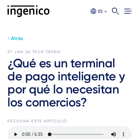
Ir
al
ES
contento
principal
‹ Atrás
27 JAN 26
TECH TREND
¿Qué es un terminal
de pago inteligente y
por qué lo necesitan
los comercios?
ESCUCHA ESTE ARTÍCULO.
Archivo
de