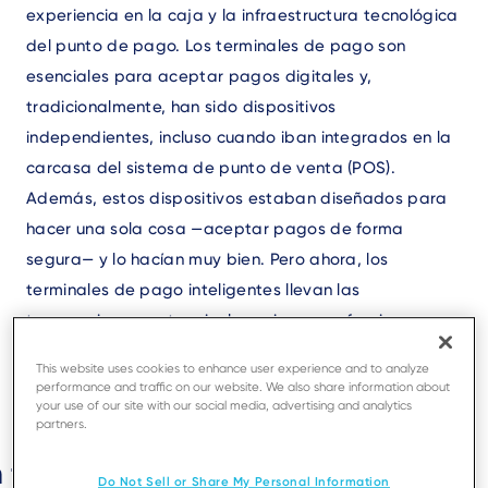
experiencia en la caja y la infraestructura tecnológica
del punto de pago. Los terminales de pago son
esenciales para aceptar pagos digitales y,
tradicionalmente, han sido dispositivos
independientes, incluso cuando iban integrados en la
carcasa del sistema de punto de venta (POS).
Además, estos dispositivos estaban diseñados para
hacer una sola cosa —aceptar pagos de forma
segura— y lo hacían muy bien. Pero ahora, los
terminales de pago inteligentes llevan las
transacciones a otro nivel gracias a sus funciones y
capacidades avanzadas.
This website uses cookies to enhance user experience and to analyze
performance and traffic on our website. We also share information about
your use of our site with our social media, advertising and analytics
partners.
 terminal de pago inteligente?
Do Not Sell or Share My Personal Information