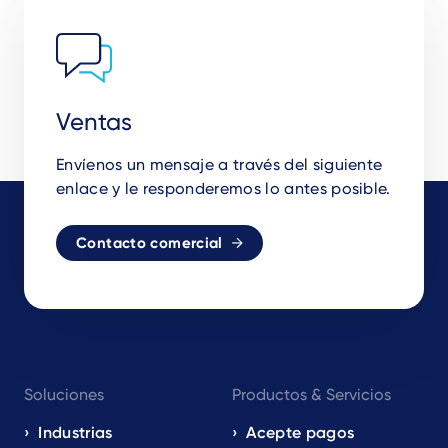
Ventas
Envíenos un mensaje a través del siguiente
enlace y le responderemos lo antes posible.
Contacto comercial
Footer
Soluciones
Productos & Servicios
navigation
EN
Industrias
Acepte pagos